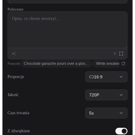
Polecenie
0
Pomysły
Chocolate ganache pours over a glossy mirror cake, drips cascade 
White sneaker rotating 
Proporcje
16:9
Jakość
720P
Czas trwania
5s
Z dźwiękiem