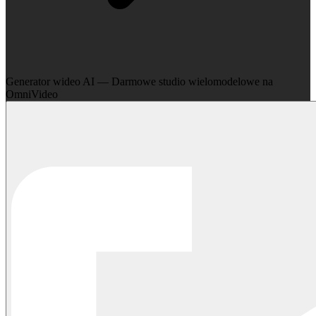
Generator wideo AI — Darmowe studio wielomodelowe na
OmniVideo