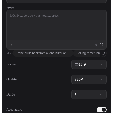
Invite
0
Idées
Drone pulls back from a lone hiker on a misty mountain ridge at golden
Boiling ramen broth pours 
Format
16:9
Qualité
720P
Durée
5s
Avec audio