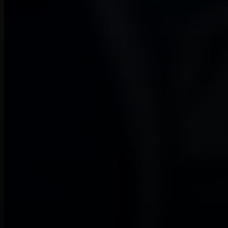
pack de crédits ou invitez des amis à gagner des générations
gratuites.
Quels types de vidéos fonctionnent le mieux avec
Gemini Omni Video ?
Les clips courts avec un seul point focal clair fonctionnent le mieux
pour Gemini Omni Video : une personne parlant, un produit sur une
table ou une scène rapide avec deux ou trois actions. Gemini Omni
Video gère bien le mouvement et l'éclairage réalistes, et le flux de
travail basé sur les références brille lorsque vous souhaitez un clip
qui correspond à une image, une bande sonore ou une source de
mouvement spécifiques.
Commencez à créer avec Gemini Omni
Video aujourd'hui
Générez des vidéos AI avec Gemini Omni Video en téléchargeant
n'importe quelle combinaison de références textuelles, d'images,
d'audio et de vidéos. Créez à partir de zéro, remaniez les séquences
que vous avez déjà et publiez des clips courts polis - le tout dans un
seul modèle Gemini Omni Video sur Omni Video.