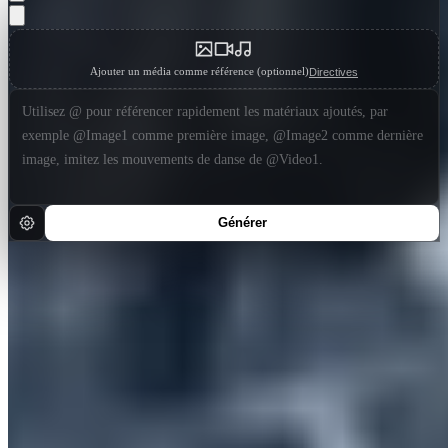
Ajouter un média comme référence (optionnel)
Directives
Générer
Récemment généré
Tout afficher