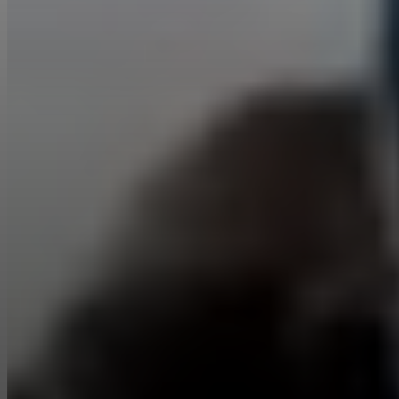
Gemini Omni Video est le nouveau modèle vidéo IA multimodal de
Google. Gemini Omni Video génère et édite des vidéos en lisant des
invites textuelles, des images de référence, des pistes audio et des
clips vidéo au sein d'un seul modèle. Contrairement aux anciens
outils vidéo IA qui traitent chaque modalité séparément, Gemini
Omni Video les unifie pour qu'une seule génération couvre toute
votre intention.
En quoi Gemini Omni Video est-il différent de Veo 3
?
Veo 3 se concentre sur la génération de vidéos cinématographiques
avec un audio natif. Gemini Omni Video va plus loin en acceptant
des références d'images, d'audio et de vidéo en plus des invites
textuelles, et en gérant un montage guidé par référence — pas
seulement la génération. Les premières informations suggèrent
également que Gemini Omni Video est un modèle multimodal unifié
plutôt qu'un modèle uniquement vidéo.
Quand Gemini Omni Video sera-t-il disponible ?
Google n'a pas encore officiellement lancé Gemini Omni Video.
Gemini Omni Video a été aperçu pour la première fois lors des tests
de l'application Gemini en mai 2026 et devrait être dévoilé à Google