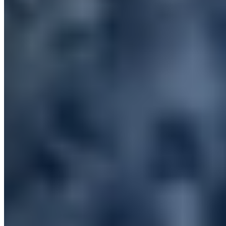
Références multimodales dans une génération de
Gemini Omni Video
Gemini Omni Video lit des entrées textuelles, d'images, audio et
vidéo dans n'importe quelle combinaison. Ajoutez une photo de
référence pour le style visuel, un clip vidéo pour le mouvement, ou
une piste audio pour le rythme — Gemini Omni Video fusionne
chaque modalité en un seul clip sans jongler avec des outils IA
séparés.