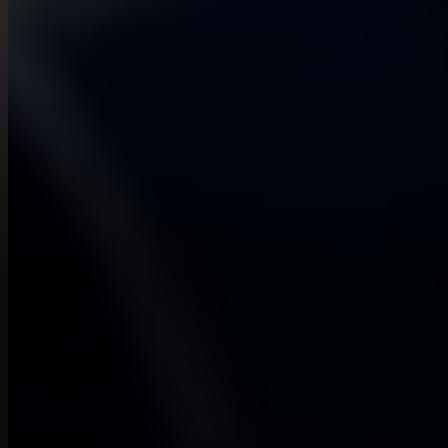
synchronisme labial ?
Les premières démonstrations de Gemini Omni Video montrent des
voix naturelles et un synchronisme labial précis. Fournissez un seul
portrait plus une référence audio et Gemini Omni Video produit un
clip de tête parlante dont la bouche correspond aux mots et dont la
voix sonne humaine.
Puis-je utiliser Gemini Omni Video pour des
publicités ou des réseaux sociaux ?
Oui. Gemini Omni Video est bien adapté aux courtes publicités, aux
démonstrations de produits et aux formats courts sociaux. Fournissez
à Gemini Omni Video une image de référence au style de marque
pour obtenir un look cohérent, puis remixez des variations pour
différentes plateformes sans avoir besoin de re-toujours rien.
Gemini Omni Video est-il gratuit à utiliser ?
Du côté de Google, Gemini Omni Video devrait être une
fonctionnalité premium au sein des niveaux Gemini payants, avec
une utilisation gratuite limitée. À l'intérieur d'Omni Video, vous
pouvez exécuter Gemini Omni Video avec des crédits - achetez un