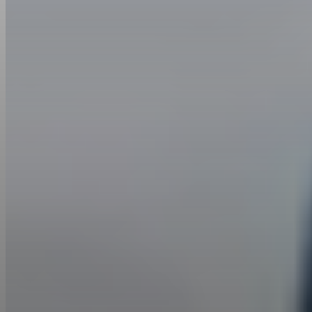
Décrivez ce que vous voulez
Écrivez une courte invite indiquant à Gemini Omni Video ce qu'il
doit générer ou comment affiner le clip. Gemini Omni Video
combine votre invite avec les références téléchargées et planifie la
prise complète — mouvement, éclairage, identité et timing.
Générez et téléchargez
Cliquez sur générer et Gemini Omni Video rend le clip.
Prévisualisez le résultat, changez une référence ou ajustez l'invite
pour itérer, et téléchargez la sortie finale de Gemini Omni Video
prête pour votre prochain projet.
Questions Fréquemment Posées sur
Gemini Omni Video
Qu'est-ce que Gemini Omni Video ?