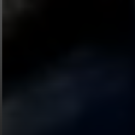
I/O 2026. L'accès au lancement sera probablement lié à un plan
payant de Gemini, avec des essais gratuits limités.
Quels entrées le Gemini Omni Video prend-il en
charge ?
Gemini Omni Video prend en charge quatre types de références que
vous pouvez combiner : prompts textuels, images de référence,
pistes audio et vidéos de référence. Utilisez le texte seul, superposez
des images pour le style, ajoutez de l'audio pour le rythme ou la
voix, ou fournissez un clip vidéo pour le mouvement - Gemini Omni
Video lit n'importe quel sous-ensemble de ces modalités sans
réentraînement.
Est-ce que Gemini Omni Video peut éditer une vidéo
que j'ai déjà ?
Oui. Téléchargez votre clip existant et donnez à Gemini Omni
Video des entrées de référence qui décrivent le changement - une
image de style, une piste musicale ou une autre vidéo de référence.
Gemini Omni Video réutilise le clip en fonction de ces références
tout en gardant les portions non touchées de la prise stables.
Est-ce que Gemini Omni Video inclut le son et le