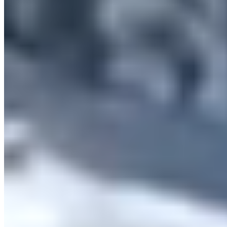
Gemini Omni Video
Donnez à Gemini Omni Video une image de référence pour le style
visuel et un clip de référence pour les mouvements de caméra, et
Gemini Omni Video les fusionne dans votre propre vidéo. Idéal
pour correspondre à l'apparence d'une marque, reproduire des
montages viraux ou recréer des plans cinématographiques — le tout
dans une génération de Gemini Omni Video.