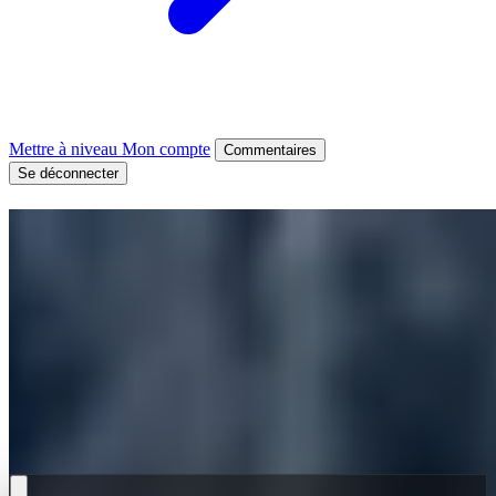
Mettre à niveau
Mon compte
Commentaires
Se déconnecter
Gemini Omni Video : Le
générateur de vidéos IA
multimodal tout-en-un
Gemini Omni Video est le nouveau modèle vidéo IA multimodal de
Google. Téléchargez des images de référence, des pistes audio ou
des clips vidéo, écrivez une courte invite, et Gemini Omni Video
crée ou affine une vidéo qui suit chaque entrée. Un modèle Gemini
Omni Video gère chaque modalité — pas besoin d'outils séparés.