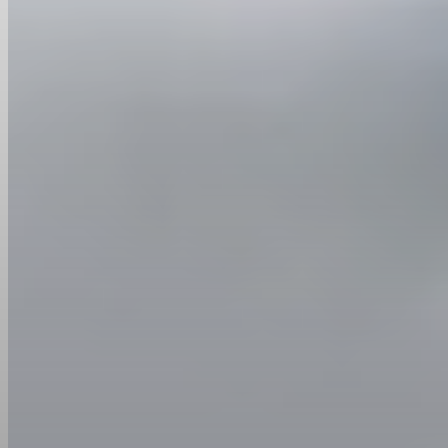
Mouvement naturel, voix et synchronisation labiale
Les premières démos de Gemini Omni Video montrent une
synchronisation labiale précise, des voix réalistes et un travail de
caméra fluide. Donnez à Gemini Omni Video un portrait plus une
piste audio et vous obtenez un clip de tête parlante dont la bouche
correspond aux mots ; chargez une référence de produit et Gemini
Omni Video réalise une prise de vue réaliste qui tient ensemble
image par image.
Comment utiliser Gemini Omni Video
Téléchargez vos références
Apportez les entrées que Gemini Omni Video doit lire — une image
de référence, une piste audio, un clip vidéo ou toute combinaison.
Gemini Omni Video vous permet de mélanger les modalités
librement, vous pouvez donc fournir une seule référence ou
superposer plusieurs à la fois.