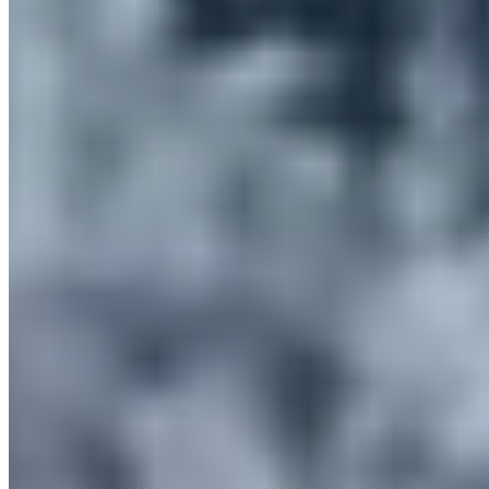
Chargez une vidéo existante et laissez Gemini Omni Video l'éditer
avec de nouvelles références. Changez l'apparence en utilisant une
image de style, remplacez la bande-son par un clip musical, ou
remappez le mouvement en utilisant une autre vidéo. Gemini Omni
Video recrée le clip tout en gardant les portions intactes stables.