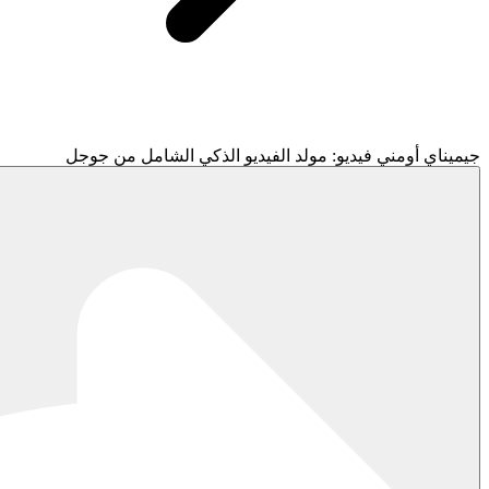
جيميناي أومني فيديو: مولد الفيديو الذكي الشامل من جوجل