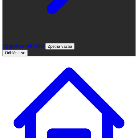
Upgradovat
Můj účet
Zpětná vazba
Odhlásit se