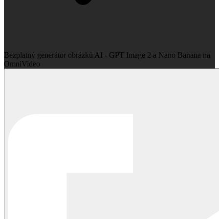
Bezplatný generátor obrázků AI - GPT Image 2 a Nano Banana na
OmniVideo