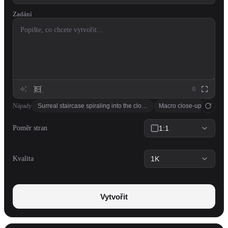
Zadání
0
Nápady
Surreal staircase spiraling into the clouds, M.C. Escher inspired, soft 
Macro close-up of a dewd
Poměr stran
1:1
Kvalita
1K
Vytvořit