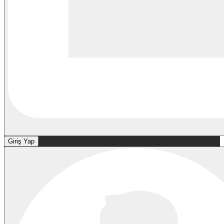
Giriş Yap