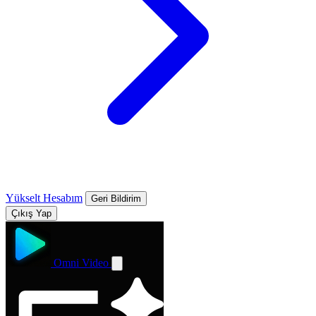
Yükselt
Hesabım
Geri Bildirim
Çıkış Yap
Omni Video