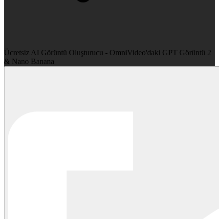
Ücretsiz AI Görüntü Oluşturucu - OmniVideo'daki GPT Görüntü 2
& Nano Banana