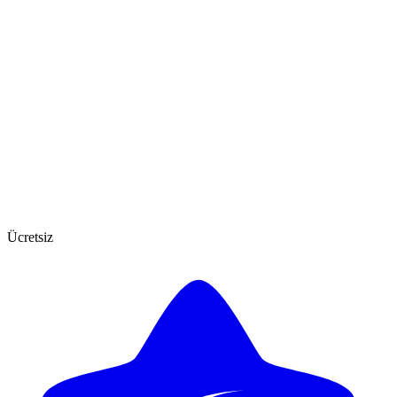
Ücretsiz