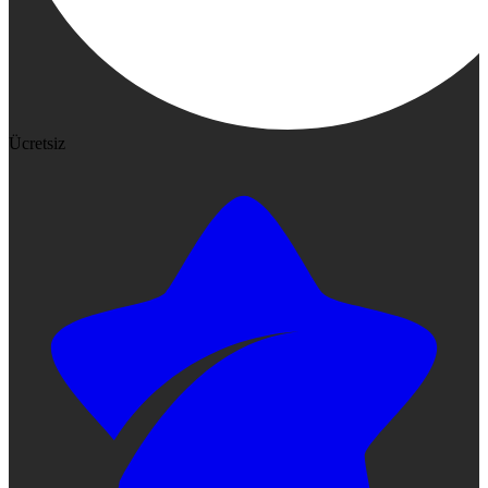
Ücretsiz